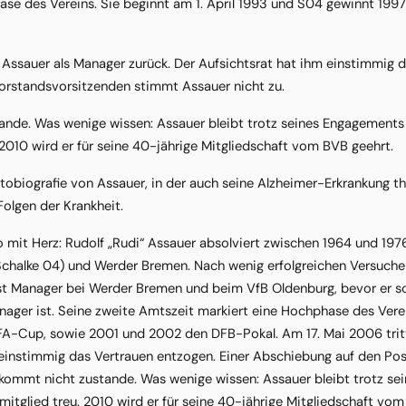
ase des Vereins. Sie beginnt am 1. April 1993 und S04 gewinnt 1
t Assauer als Manager zurück. Der Aufsichtsrat hat ihm einstimmig 
orstandsvorsitzenden stimmt Assauer nicht zu.
ande. Was wenige wissen: Assauer bleibt trotz seines Engagements
 2010 wird er für seine 40-jährige Mitgliedschaft vom BVB geehrt.
tobiografie von Assauer, in der auch seine Alzheimer-Erkrankung th
olgen der Krankheit.
 mit Herz: Rudolf „Rudi“ Assauer absolviert zwischen 1964 und 1976
chalke 04) und Werder Bremen. Nach wenig erfolgreichen Versuchen a
st Manager bei Werder Bremen und beim VfB Oldenburg, bevor er sc
ager ist. Seine zweite Amtszeit markiert eine Hochphase des Verei
A-Cup, sowie 2001 und 2002 den DFB-Pokal. Am 17. Mai 2006 tritt
 einstimmig das Vertrauen entzogen. Einer Abschiebung auf den P
e kommt nicht zustande. Was wenige wissen: Assauer bleibt trotz s
itglied treu. 2010 wird er für seine 40-jährige Mitgliedschaft vom