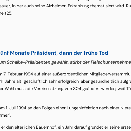
auer, in der auch seine Alzheimer-Erkrankung thematisiert wird. Ru
heit25.
Fünf Monate Präsident, dann der frühe Tod
um Schalke-Präsidenten gewählt, stirbt der Fleischunternehmer 
m 7. Februar 1994 auf einer außerordentlichen Mitgliederversamml
41 Jahre alt, geschäftlich sehr erfolgreich, aber gesundheitlich aufg
der Wahl muss die Vereinssatzung von S04 geändert werden, weil Tö
am 1. Juli 1994 an den Folgen einer Lungeninfektion nach einer Niere
hmer“.
 er den elterlichen Bauernhof, ein Jahr darauf gründet er seine erst