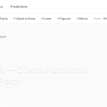
cs
Predictions
 Facts
Good to Know
Lover
Figuren
Worte
P
07
08
09
10
Annex A
gisch
h — Diese Personen
 Pech
olf „Rudi“ Assauer absolviert zwischen 1964 und
gaspiele für Borussia Dortmund (nicht für Schalke
Bremen.