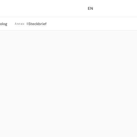
EN
rolog
Steckbrief
Annex B