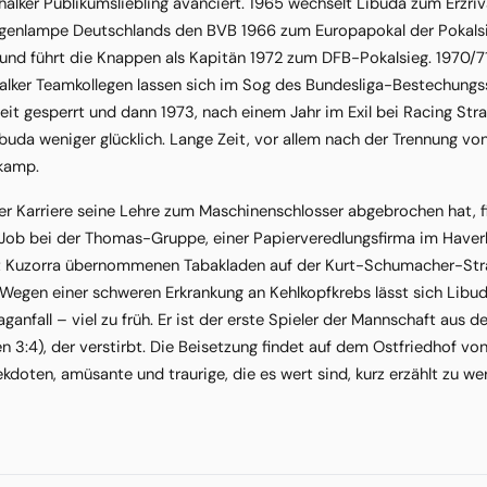
alker Publikumsliebling avanciert. 1965 wechselt Libuda zum Erzri
enlampe Deutschlands den BVB 1966 zum Europapokal der Pokalsieg
 und führt die Knappen als Kapitän 1972 zum DFB-Pokalsieg. 1970/7
alker Teamkollegen lassen sich im Sog des Bundesliga-Bestechungs
it gesperrt und dann 1973, nach einem Jahr im Exil bei Racing Str
Libuda weniger glücklich. Lange Zeit, vor allem nach der Trennung von
kamp.
r Karriere seine Lehre zum Maschinenschlosser abgebrochen hat, fin
Job bei der Thomas-Gruppe, einer Papierveredlungsfirma im Haver
 Kuzorra übernommenen Tabakladen auf der Kurt-Schumacher-Straße
Wegen einer schweren Erkrankung an Kehlkopfkrebs lässt sich Libuda
ganfall – viel zu früh. Er ist der erste Spieler der Mannschaft au
ien 3:4), der verstirbt. Die Beisetzung findet auf dem Ostfriedhof vo
kdoten, amüsante und traurige, die es wert sind, kurz erzählt zu we