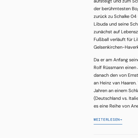
aufsteigt und zum Sch
der berühmtesten Bog
zurück zu Schalke 04
Libuda und seine Sch
zunächst auf Lebensze
Fußball verläuft für 
Gelsenkirchen-Haver
Da er am Anfang seine
Rolf Rüssmann einen 
danach den von Ernst
an Heinz van Haaren. 
Jahren an einem Schla
(Deutschland vs. Ital
es eine Reihe von Ane
WEITERLESEN
→