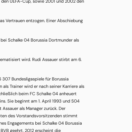
997 den UEFA-Cup, sowie 2001 und 2002 den
das Vertrauen entzogen. Einer Abschiebung
 bei Schalke 04 Borussia Dortmunder als
ematisiert wird. Rudi Assauer stirbt am 6.
 307 Bundesligaspiele für Borussia
ls Trainer wird er nach seiner Karriere als
hließlich beim FC Schalke 04 anheuert
ns. Sie beginnt am 1. April 1993 und S04
 Assauer als Manager zurück. Der
osten des Vorstandsvorsitzenden stimmt
eines Engagements bei Schalke 04 Borussia
 BVB geehrt. 2012 erscheint die