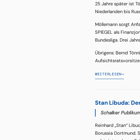
25 Jahre später ist T
Niederlanden bis Rus
Möllemann sorgt Anfa
SPIEGEL als Finanzjon
Bundesliga. Drei Jahr
Übrigens: Bernd Tönn
Aufsichtsratsvorsitz
WEITERLESEN
→
Stan Libuda: De
Schalker Publikum
Reinhard „Stan“ Libud
Borussia Dortmund. Se