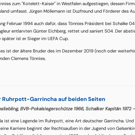
önnies zum "Kotelett-Kaiser" in Westfalen aufgestiegen, dessen Fi
sland umfasst. Jürgen Möllemann ist Duzfreund und Förderer des Au
ng Februar 1994 auch dafür, dass Tönnies Präsident bei Schalke 04
gleur entlarvten Günter Eichberg, rettet und saniert S04. Der absti
e später ist er Sieger im UEFA Cup.
ies ist der ältere Bruder des im Dezember 2019 (noch oder weiterh
enden Clemens Tönnies.
r Ruhrpott-Garrincha auf beiden Seiten
sliebling, BVB-Pokalsiegerschütze 1966, Schalker Kapitän 1972
a ist eine Legende im Ruhrpott, eine Art deutscher Garrincha. Und
ine Karriere beginnt der Rechtsaußen in der Jugend von Gelsenkirc