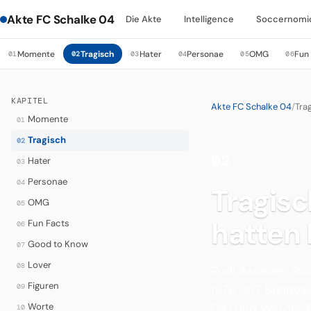
Akte FC Schalke 04
Die Akte
Intelligence
Soccernomi
Momente
Tragisch
Hater
Personae
OMG
Fun
01
02
03
04
05
06
KAPITEL
Akte FC Schalke 04
/
Tra
Momente
01
Tragisch
02
02
Hater
03
·
Personae
04
Tragisc
OMG
05
hatten
Fun Facts
06
Good to Know
07
Lover
08
Rudi Assauer: Rud
Figuren
09
1976 307 Bundesli
Worte
04) und Werder 
10