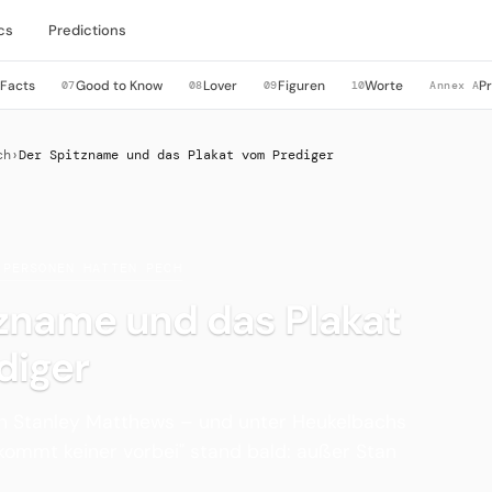
cs
Predictions
 Facts
Good to Know
Lover
Figuren
Worte
P
07
08
09
10
Annex A
ch
›
Der Spitzname und das Plakat vom Prediger
 PERSONEN HATTEN PECH
tzname und das Plakat
diger
n Stanley Matthews – und unter Heukelbachs
kommt keiner vorbei" stand bald: außer Stan