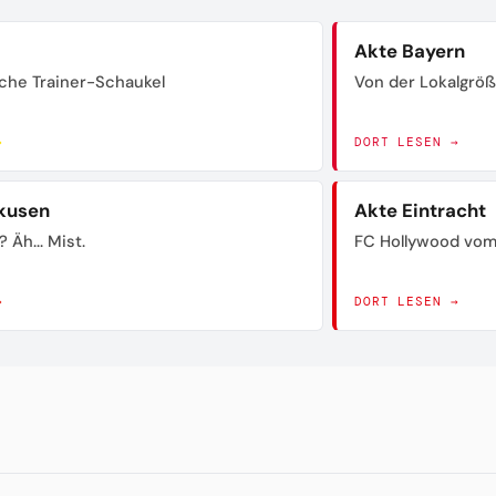
Akte Bayern
sche Trainer-Schaukel
Von der Lokalgrö
→
DORT LESEN →
kusen
Akte Eintracht
? Äh... Mist.
FC Hollywood vom
→
DORT LESEN →