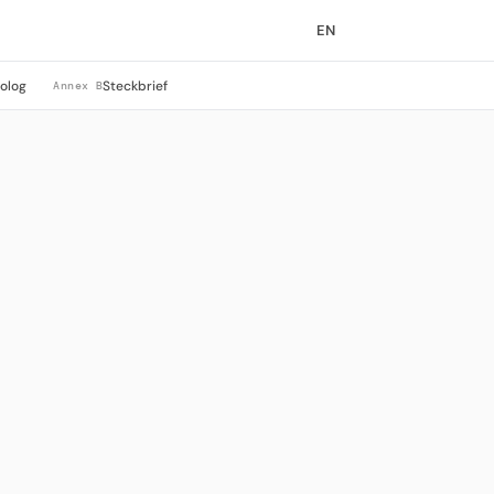
EN
rolog
Steckbrief
Annex B