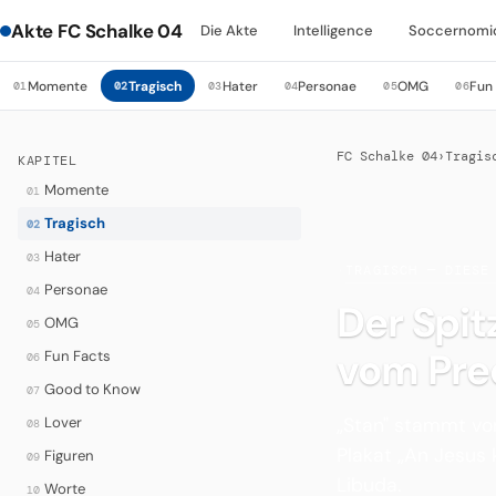
Akte FC Schalke 04
Die Akte
Intelligence
Soccernomi
Momente
Tragisch
Hater
Personae
OMG
Fun
01
02
03
04
05
06
FC Schalke 04
›
Tragis
KAPITEL
Momente
01
Tragisch
02
Hater
03
·
TRAGISCH — DIESE
Personae
04
Der Spi
OMG
05
vom Pre
Fun Facts
06
Good to Know
07
„Stan" stammt vo
Lover
08
Plakat „An Jesus 
Figuren
09
Libuda.
Worte
10