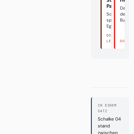
Pauli
Das Do
Schön
der
spielen?
Bundes
Egal.
DORT
LESEN →
DORT 
IN EINEM
SATZ
Schalke 04
stand
zwischen