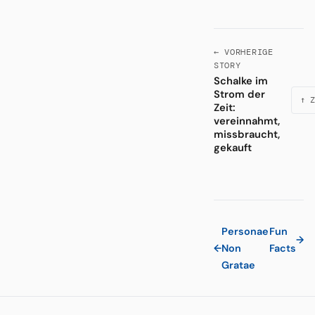
← VORHERIGE
STORY
Schalke im
Strom der
↑ Z
Zeit:
vereinnahmt,
missbraucht,
gekauft
Personae
Fun
→
←
Non
Facts
Gratae