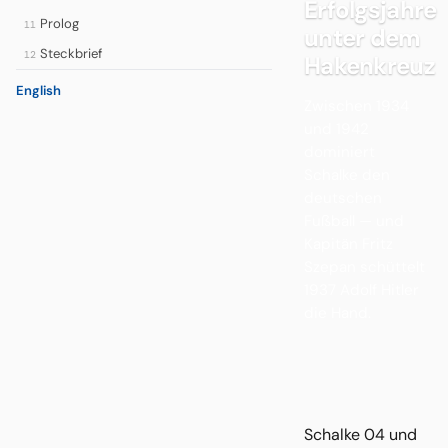
Erfolgsjahre
Prolog
11
unter dem
Steckbrief
12
Hakenkreuz
English
Zwischen 1934
und 1942
dominiert
Schalke den
deutschen
Fußball — und
Kapitän Fritz
Szepan schüttelt
1937 Adolf Hitler
die Hand.
Schalke 04 und