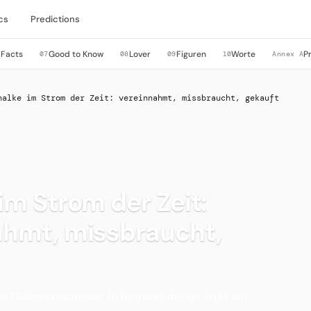
cs
Predictions
 Facts
Good to Know
Lover
Figuren
Worte
P
07
08
09
10
Annex A
halke im Strom der Zeit: vereinnahmt, missbraucht, gekauft
im Strom der Zeit:
ahmt, missbraucht,
es Gelsenkirchener Arbeiterklubs ist früh ein