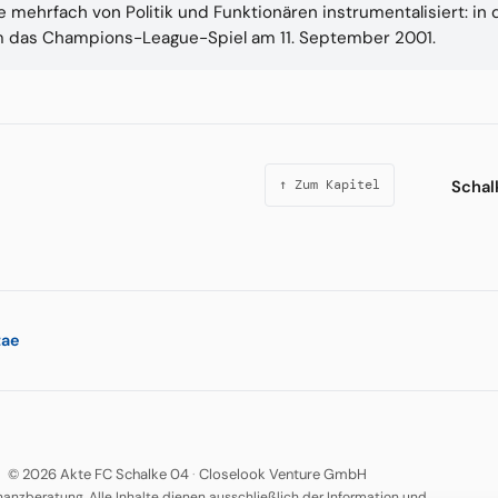
 mehrfach von Politik und Funktionären instrumentalisiert: in
m das Champions-League-Spiel am 11. September 2001.
Schal
↑ Zum Kapitel
tae
© 2026 Akte FC Schalke 04
·
Closelook Venture GmbH
nanzberatung. Alle Inhalte dienen ausschließlich der Information und