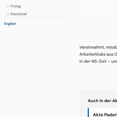
gefährdetes Gut —
Prolog
11
und Funktionärs-I
Steckbrief
12
English
Vereinnahmt, missbr
Arbeiterklubs aus G
in der NS-Zeit – un
Auch in der A
Akte Pader