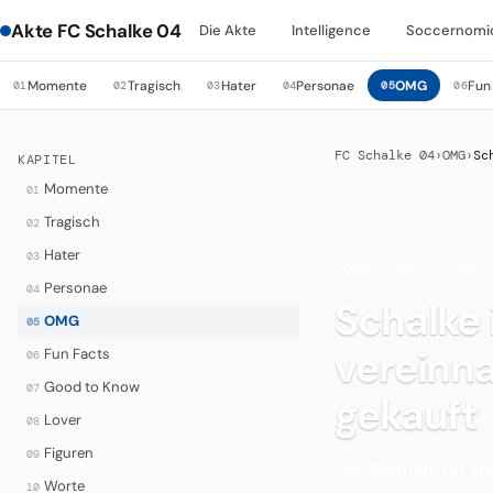
Akte FC Schalke 04
Die Akte
Intelligence
Soccernomi
Momente
Tragisch
Hater
Personae
OMG
Fun
01
02
03
04
05
06
FC Schalke 04
›
OMG
›
Sc
KAPITEL
Momente
01
Tragisch
02
Hater
03
·
OMG — OH MY GOD!
Personae
04
Schalke 
OMG
05
vereinn
Fun Facts
06
Good to Know
07
gekauft
Lover
08
Figuren
09
Die Popularität d
Worte
10