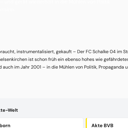
 und gerät wiederholt in die Mühlen von Politik
rrsinn.
aucht, instrumentalisiert, gekauft – Der FC Schalke 04 im Str
elsenkirchen ist schon früh ein ebenso hohes wie gefährdete
d auch im Jahr 2001 – in die Mühlen von Politik, Propaganda u
kte-Welt
born
Akte BVB