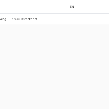
EN
rolog
Steckbrief
Annex B