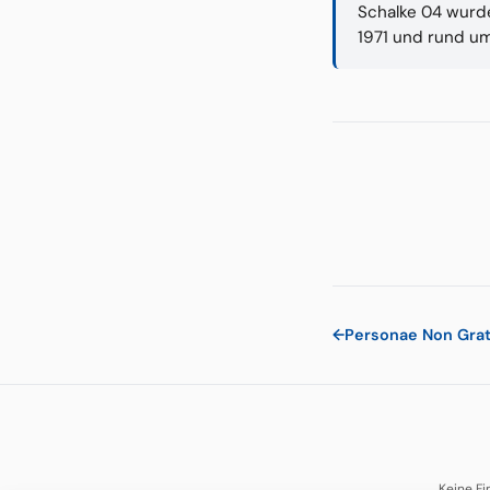
Schalke 04 wurde
1971 und rund u
←
Personae Non Gra
Keine Fi