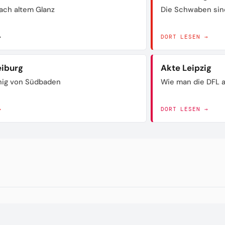
ach altem Glanz
Die Schwaben sin
→
DORT LESEN →
eiburg
Akte Leipzig
nig von Südbaden
Wie man die DFL a
→
DORT LESEN →