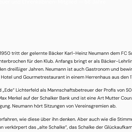
uer und Ehrenkabinen-Mitglied — 58 Jahre
1950 tritt der gelernte Bäcker Karl-Heinz Neumann dem FC Sc
unterbrochen für den Klub. Anfangs bringt er als Bäcker-Lehrli
den dreißiger Jahren. Neumann ist auch Gastronom und bewir
es Hotel und Gourmetrestaurant in einem Herrenhaus aus den 
 „Ede“ Lichterfeld als Mannschaftsbetreuer der Profis von S04
ax Merkel auf der Schalker Bank und ist eine Art Mutter Cour
eigung. Neumann hört Sitzungen von Vereinsgremien ab.
erfahren, wie diese über ihn denken. Aber auch wie die Stim
n verkörpert das „alte Schalke“, das Schalke der Glückaufka