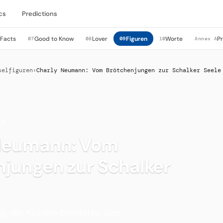
cs
Predictions
 Facts
Good to Know
Lover
Figuren
Worte
P
07
08
09
10
Annex A
selfiguren
›
Charly Neumann: Vom Brötchenjungen zur Schalker Seele
EN
Neumann: Vom
njungen zur Schalker
g, der Kuzorra belieferte, zum