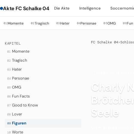
Akte FC Schalke 04
Die Akte
Intelligence
Soccernomi
Momente
Tragisch
Hater
Personae
OMG
Fun
01
02
03
04
05
06
FC Schalke 04
›
Schlüs
KAPITEL
Momente
01
Tragisch
02
Hater
03
FIGUREN
·
UNVERGESS
Personae
04
Charly 
OMG
05
Brötche
Fun Facts
06
Good to Know
07
Seele
Lover
08
Figuren
09
Vom Bäckerlehrlin
Worte
10