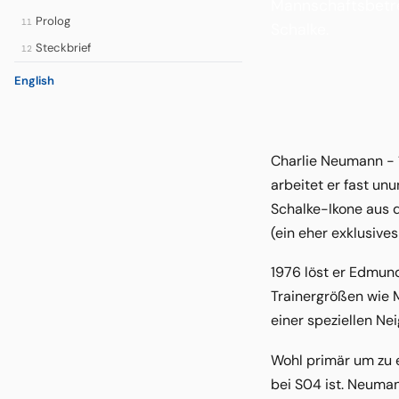
Mannschaftsbetre
Prolog
11
Schalke.
Steckbrief
12
English
Charlie Neumann - 
arbeitet er fast un
Schalke-Ikone aus 
(ein eher exklusiv
1976 löst er Edmund
Trainergrößen wie M
einer speziellen N
Wohl primär um zu 
bei S04 ist. Neuman