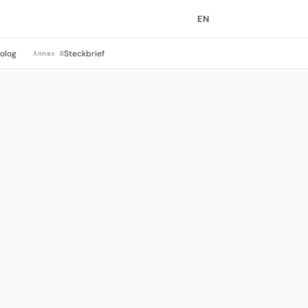
EN
rolog
Steckbrief
Annex B