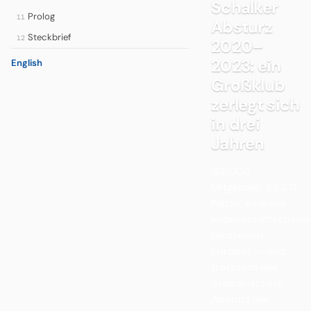
Schalker
Prolog
11
Absturz
Steckbrief
12
2020–
2023: ein
English
Großklub
zerlegt sich
in drei
Jahren
160.000
Mitglieder, 62.271
Plätze, eine der
leidenschaftlichste
Fanszenen
Europas — und
trotzdem der
dramatischste
Absturz der