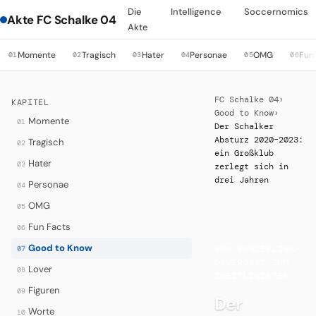
Die
Intelligence
Soccernomics
Akte FC Schalke 04
Akte
Momente
Tragisch
Hater
Personae
OMG
Fun
01
02
03
04
05
06
FC Schalke 04
›
KAPITEL
Good to Know
›
Momente
01
Der Schalker
Absturz 2020–2023:
Tragisch
02
ein Großklub
Hater
03
zerlegt sich in
drei Jahren
Personae
04
OMG
05
Fun Facts
06
·
Good to Know
07
VOM BUNDESLIGA-
DAUERGAST ZUM
Lover
08
ZWEITLIGISTEN
Figuren
09
Der
Worte
10