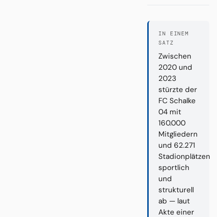
IN EINEM
SATZ
Zwischen
2020 und
2023
stürzte der
FC Schalke
04 mit
160.000
Mitgliedern
und 62.271
Stadionplätzen
sportlich
und
strukturell
ab — laut
Akte einer