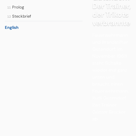
Der Trainer,
Prolog
11
der Trikots
Steckbrief
12
verbrannte
English
Feuerwehrmann
und Brandstifter
Gutendorf: Im
November 1968
steht Schalke
wieder mal ganz
unten und
braucht einen
Feuerwehrmann,
Rudi Gutendorf
löst Trainer
Günter Brocker
ab.