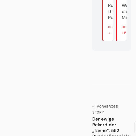
Rumble in
Wo si
the
die Häl
Puppenkiste
Millio
DORT LESEN
DORT
→
LESEN
← VORHERIGE
STORY
Der ewige
Rekord der
,,Tanne“: 552