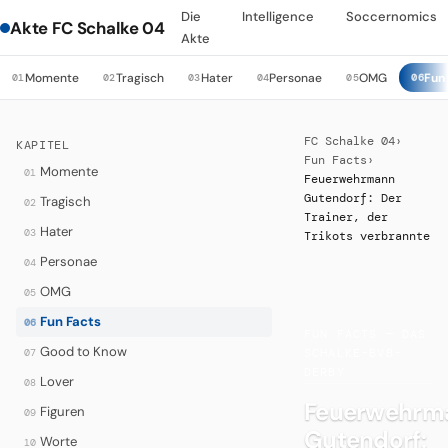
Die
Intelligence
Soccernomics
Akte FC Schalke 04
Akte
Momente
Tragisch
Hater
Personae
OMG
Fun
01
02
03
04
05
06
FC Schalke 04
›
KAPITEL
Fun Facts
›
Momente
01
Feuerwehrmann
Gutendorf: Der
Tragisch
02
Trainer, der
Hater
03
Trikots verbrannte
Personae
04
OMG
05
·
Fun Facts
06
FUN FACTS — DAS
Good to Know
07
SCHALKE-BVB-
DERBY
Lover
08
Feuerwehrm
Figuren
09
Gutendorf:
Worte
10