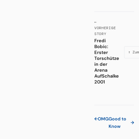
←
VORHERIGE
STORY
Fredi
Bobic:
Erster
↑ Zum
Torschütze
in der
Arena
AufSchalke
2001
←
OMG
Good to
→
Know