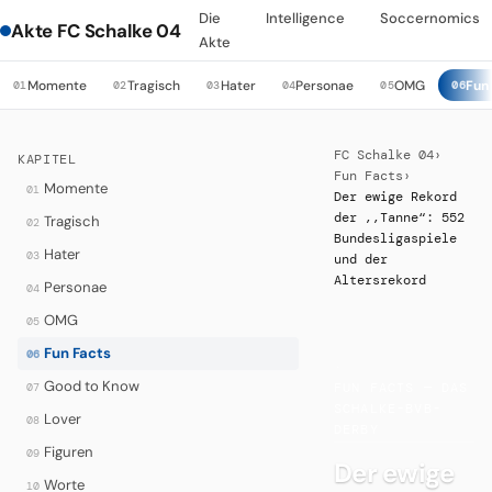
Die
Intelligence
Soccernomics
Akte FC Schalke 04
Akte
Momente
Tragisch
Hater
Personae
OMG
Fun
01
02
03
04
05
06
FC Schalke 04
›
KAPITEL
Fun Facts
›
Momente
01
Der ewige Rekord
der ,,Tanne“: 552
Tragisch
02
Bundesligaspiele
Hater
03
und der
Altersrekord
Personae
04
OMG
05
Fun Facts
06
·
Good to Know
07
FUN FACTS — DAS
SCHALKE-BVB-
Lover
08
DERBY
Figuren
09
Der ewige
Worte
10