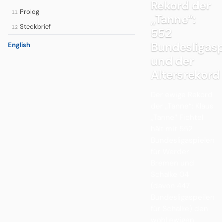
Rekord der
Prolog
11
,,Tanne“:
Steckbrief
12
552
Bundesligasp
English
und der
Altersrekord
Der ewige Rekord
der ,,Tanne“: Klaus
,,Tanne“ Fichtel
hält mit 552
Bundesligaspielen
für Werder
Bremen und
Schalke 04
(davon 447
Bundesligaspeilen
für Schalke) den
wohl ewigen