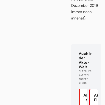
Dezember 2019
immer noch
innehat).
Auch in
der
Akte-
Welt
GLEICHES
KAPITEL ·
ANDERE
KLUBS
Akte
Akte
Leverkuse
Eintr