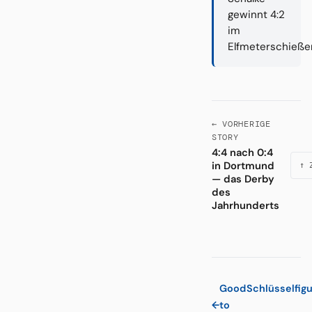
gewinnt 4:2
im
Elfmeterschieße
← VORHERIGE
STORY
4:4 nach 0:4
in Dortmund
↑ 
— das Derby
des
Jahrhunderts
Good
Schlüsselfig
←
to