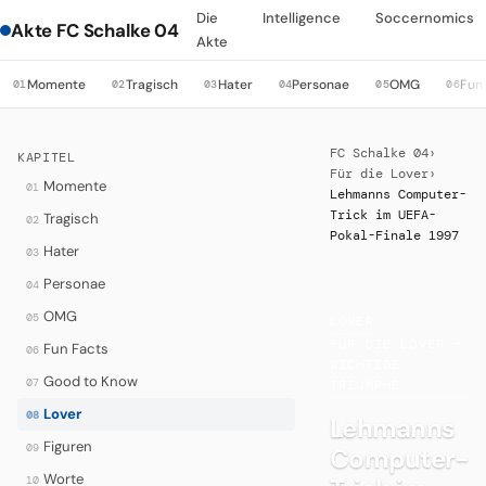
Die
Intelligence
Soccernomics
Akte FC Schalke 04
Akte
Momente
Tragisch
Hater
Personae
OMG
Fun
01
02
03
04
05
06
FC Schalke 04
›
KAPITEL
Für die Lover
›
Momente
01
Lehmanns Computer-
Trick im UEFA-
Tragisch
02
Pokal-Finale 1997
Hater
03
Personae
04
OMG
05
LOVER
·
FÜR DIE LOVER —
Fun Facts
06
WICHTIGE
Good to Know
07
TRIUMPHE
Lover
08
Lehmanns
Figuren
09
Computer-
Worte
10