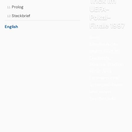
Trick im
Prolog
UEFA-
11
Pokal-
Steckbrief
12
Finale 1997
English
Beim
Elfmeterkrimi
gegen Inter im
Giuseppe-
Meazza-Stadion
nutzt Jens
Lehmann eine
Schützen-Datei
und einen
Psychotrick.