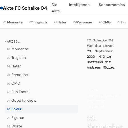
Die
Intelligence
Soccernomics
Akte FC Schalke 04
Akte
Momente
Tragisch
Hater
Personae
OMG
Fun
01
02
03
04
05
06
FC Schalke 04
›
KAPITEL
Für die Lover
›
Momente
01
23. September
2000: 4:0 in
Tragisch
02
Dortmund mit
Hater
03
Andreas Möller
Personae
04
OMG
05
LOVER
·
Fun Facts
06
FÜR DIE LOVER —
Good to Know
07
WICHTIGE
TRIUMPHE
Lover
08
23.
Figuren
09
September
Worte
10