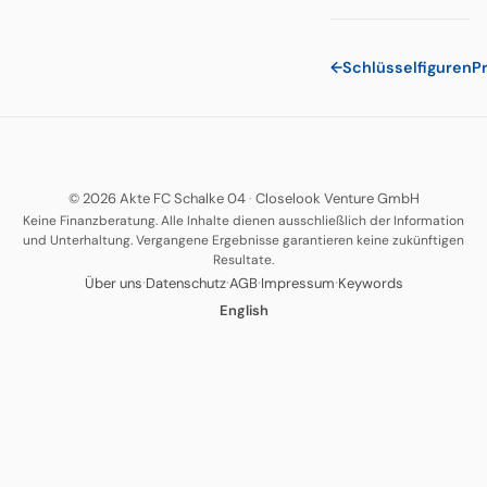
←
Schlüsselfiguren
P
© 2026 Akte FC Schalke 04
·
Closelook Venture GmbH
Keine Finanzberatung. Alle Inhalte dienen ausschließlich der Information
und Unterhaltung. Vergangene Ergebnisse garantieren keine zukünftigen
Resultate.
·
·
·
·
Über uns
Datenschutz
AGB
Impressum
Keywords
English