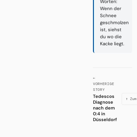
Worten:
Wenn der
Schnee
geschmolzen
ist, siehst
du wo die
Kacke liegt.
←
VORHERIGE
STORY
Tedescos
↑ Zum
Diagnose
nach dem
0:4 in
Düsseldorf