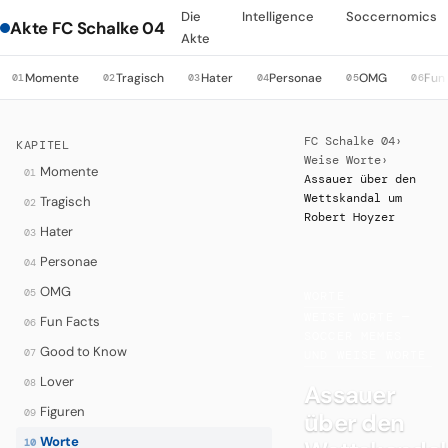
Die
Intelligence
Soccernomics
Akte FC Schalke 04
Akte
Momente
Tragisch
Hater
Personae
OMG
Fun
01
02
03
04
05
06
FC Schalke 04
›
KAPITEL
Weise Worte
›
Momente
01
Assauer über den
Wettskandal um
Tragisch
02
Robert Hoyzer
Hater
03
Personae
04
OMG
05
WORTE
·
WEISE WORTE —
Fun Facts
06
SOCCER MEMES
Good to Know
07
UND WEISE WORTE
Lover
08
Assauer
Figuren
09
über den
Worte
10