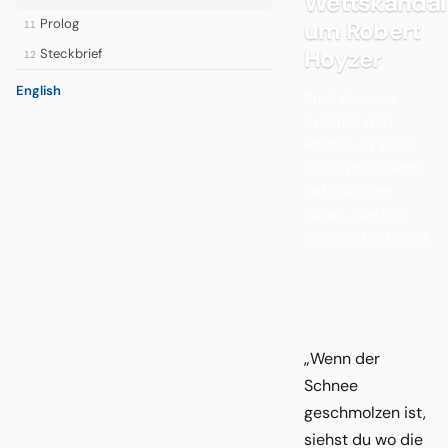
Wettskandal
Prolog
um Robert
11
Hoyzer
Steckbrief
12
English
Rudi Assauer
brachte den
Hoyzer-Skandal
2005 mit einem
Satz auf den
Punkt, der bis
heute zitiert wird.
„Wenn der
Schnee
geschmolzen ist,
siehst du wo die