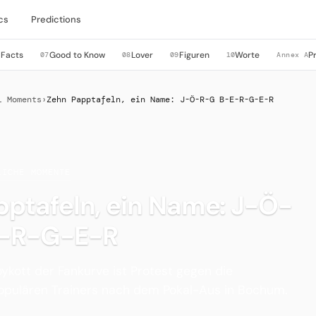
cs
Predictions
 Facts
Good to Know
Lover
Figuren
Worte
P
07
08
09
10
Annex A
l Moments
›
Zehn Papptafeln, ein Name: J-Ö-R-G B-E-R-G-E-R
LICHE MOMENTE
ptafeln, ein Name: J-Ö-
E-R-G-E-R
kott der Fankurve ist Protest gegen die
opulären Trainers nach dem Pokal-Aus in Bochum.