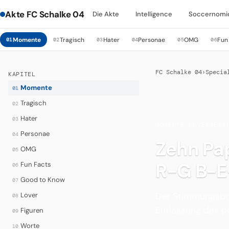
Akte FC Schalke 04
Die Akte
Intelligence
Soccernomi
Momente
Tragisch
Hater
Personae
OMG
Fun
01
02
03
04
05
06
FC Schalke 04
›
Specia
KAPITEL
Momente
01
Tragisch
02
Hater
03
MOMENTE
·
UNVERGESS
Personae
04
Zehn Pap
OMG
05
R-G B-
Fun Facts
06
Good to Know
07
Der Stimmungsboy
Lover
08
Entlassung des p
Figuren
09
Worte
10