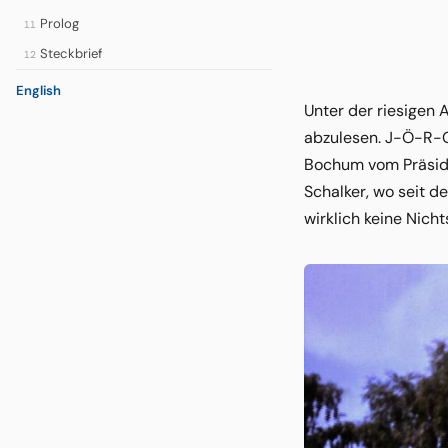
Prolog
11
Steckbrief
12
English
Unter der riesigen 
abzulesen. J-Ö-R-G
Bochum vom Präsidi
Schalker, wo seit d
wirklich keine Nic