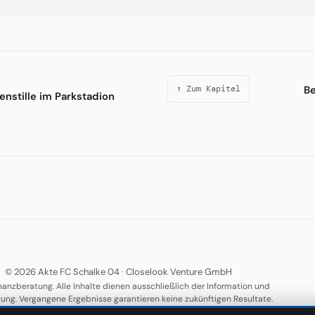
Be
↑ Zum Kapitel
enstille im Parkstadion
© 2026 Akte FC Schalke 04
·
Closelook Venture GmbH
nanzberatung. Alle Inhalte dienen ausschließlich der Information und
tung. Vergangene Ergebnisse garantieren keine zukünftigen Resultate.
·
·
·
·
Über uns
Datenschutz
AGB
Impressum
Keywords