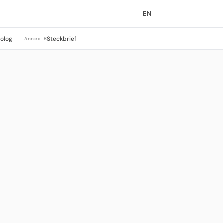
EN
rolog
Steckbrief
Annex B