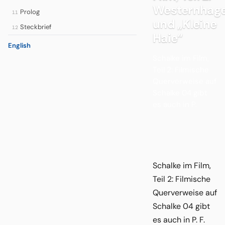
Westernhag
Prolog
11
und „Kleine
Steckbrief
12
Haie“
English
Schalke im Film,
Teil 2: Filmische
Querverweise auf
Schalke 04 gibt
es auch in P.
Schalke im Film,
Teil 2: Filmische
Querverweise auf
Schalke 04 gibt
es auch in P. F.