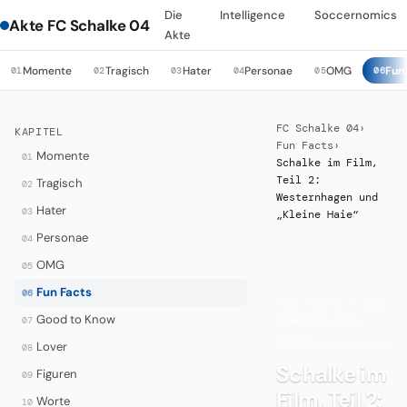
Die
Intelligence
Soccernomics
Akte FC Schalke 04
Akte
Momente
Tragisch
Hater
Personae
OMG
Fun
01
02
03
04
05
06
FC Schalke 04
›
KAPITEL
Fun Facts
›
Momente
01
Schalke im Film,
Teil 2:
Tragisch
02
Westernhagen und
Hater
03
„Kleine Haie“
Personae
04
OMG
05
·
Fun Facts
06
FUN FACTS — DAS
Good to Know
07
SCHALKE-BVB-
DERBY
Lover
08
Schalke im
Figuren
09
Film, Teil 2:
Worte
10