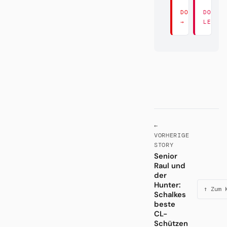
DORT LESEN
DORT
→
LESEN
←
VORHERIGE
STORY
Senior
Raul und
der
Hunter:
↑ Zum 
Schalkes
beste
CL-
Schützen