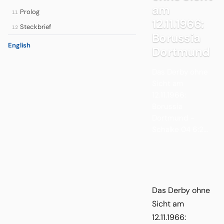
am
Prolog
11
12.11.1966:
Steckbrief
12
Borussia
English
Dortmund
Das Derby ohne
Sicht am
12.11.1966:
Borussia
Dortmund -
Schalke 04 6:2...
Das Derby ohne
Sicht am
12.11.1966: