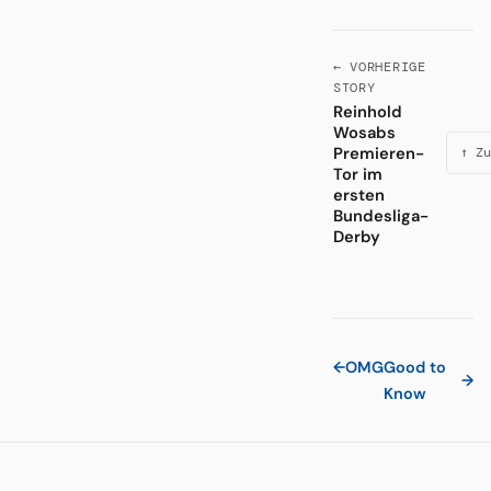
← VORHERIGE
STORY
Reinhold
Wosabs
Premieren-
↑ Zu
Tor im
ersten
Bundesliga-
Derby
←
OMG
Good to
→
Know