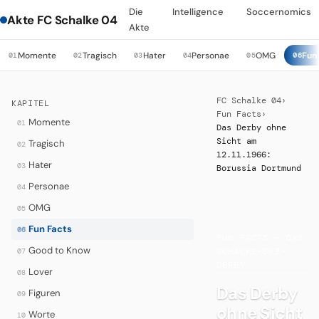
Die
Intelligence
Soccernomics
Akte FC Schalke 04
Akte
Momente
Tragisch
Hater
Personae
OMG
Fun
01
02
03
04
05
06
FC Schalke 04
›
KAPITEL
Fun Facts
›
Momente
01
Das Derby ohne
Sicht am
Tragisch
02
12.11.1966:
Hater
03
Borussia Dortmund
Personae
04
OMG
05
·
Fun Facts
06
FUN FACTS — DAS
Good to Know
07
SCHALKE-BVB-
DERBY
Lover
08
Das Derby
Figuren
09
ohne Sicht
Worte
10