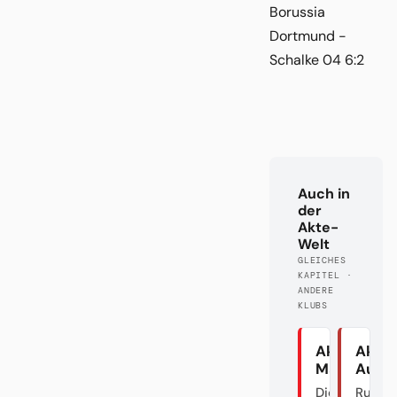
Borussia
Dortmund -
Schalke 04 6:2
Auch in
der
Akte-
Welt
GLEICHES
KAPITEL ·
ANDERE
KLUBS
Akte
Akte
Mainz
Augs
Die graue
Rumble