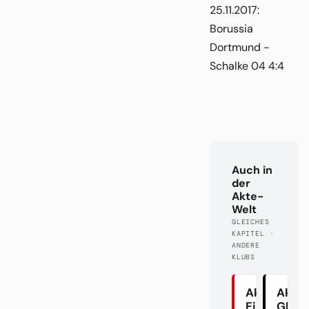
25.11.2017:
Borussia
Dortmund -
Schalke 04 4:4
Auch in
der
Akte-
Welt
GLEICHES
KAPITEL ·
ANDERE
KLUBS
Akte
Akte
Eintracht
Glad