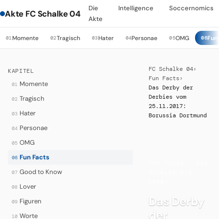
Die
Intelligence
Soccernomics
Akte FC Schalke 04
Akte
Momente
Tragisch
Hater
Personae
OMG
Fun
01
02
03
04
05
06
FC Schalke 04
›
KAPITEL
Fun Facts
›
Momente
01
Das Derby der
Derbies vom
Tragisch
02
25.11.2017:
Hater
03
Borussia Dortmund
Personae
04
OMG
05
·
Fun Facts
06
FUN FACTS — DAS
Good to Know
07
SCHALKE-BVB-
DERBY
Lover
08
Das Derby
Figuren
09
der
Worte
10