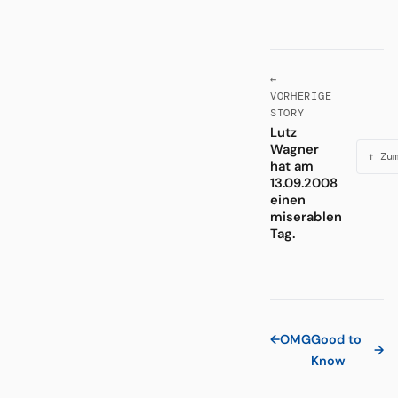
←
VORHERIGE
STORY
Lutz
Wagner
↑ Zu
hat am
13.09.2008
einen
miserablen
Tag.
←
OMG
Good to
→
Know