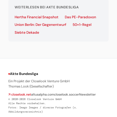
WEITERLESEN BEI AKTE BUNDESLIGA
Hertha Financial Snapshot
Das PE-Paradoxon
Union Berlin: Der Gegenentwurf
50+1-Regel
Siebte Dekade
Akte Bundesliga
Ein Projekt der Closelook Venture GmbH
Thomas Look (Gesellschafter)
↗ closelook.net
altusalpha.com
closelook.soccer
Newsletter
© 2020–2026 Closelook Venture GmbH
Alle Rechte vorbehalten.
Fotos: Imago Images / diverse Fotografen (s.
Abbildungsverzeichnis)