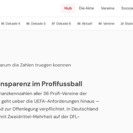
Hub
Die Akte
Vereine
Socce
Dekade 4
Dekade 5
Dekade 6
Aktuell
Vereine
Stati
05
06
07
08
09
10
warum die Zahlen truegen koennen
nsparenz im Profifussball
inanzkennzahlen aller 36 Profi-Vereine der
nz geht ueber die UEFA-Anforderungen hinaus —
 zur Offenlegung verpflichtet. In Deutschland
n mit Zweidrittel-Mehrheit auf der DFL-