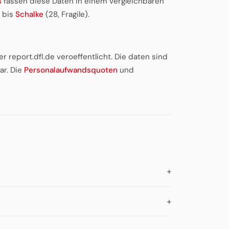
s
fassen diese Daten in einem vergleichbaren
) bis
Schalke
(28, Fragile).
r report.dfl.de veroeffentlicht. Die daten sind
ar. Die
Personalaufwandsquoten
und