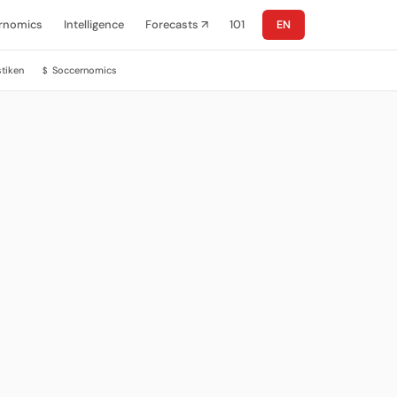
rnomics
Intelligence
Forecasts ↗
101
EN
stiken
Soccernomics
$