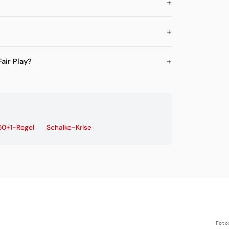
air Play?
50+1-Regel
Schalke-Krise
Foto